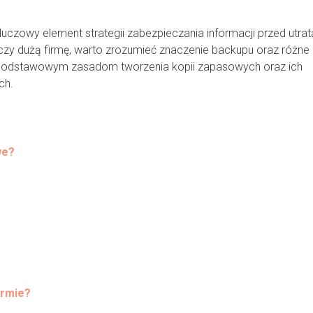
uczowy element strategii zabezpieczania informacji przed utrat
 czy dużą firmę, warto zrozumieć znaczenie backupu oraz różne
ię podstawowym zasadom tworzenia kopii zapasowych oraz ich
ch.
we?
irmie?