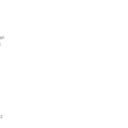
ań
ć
 z