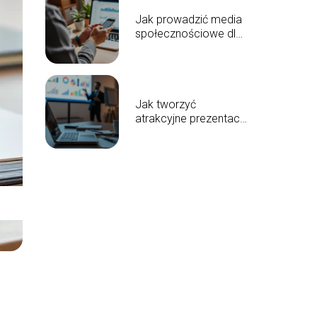
Jak prowadzić media
społecznościowe dla
małych firm?
Skuteczny poradnik
Jak tworzyć
atrakcyjne prezentacje
dla klientów?
Praktyczne porady