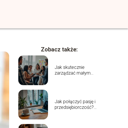
Zobacz także:
Jak skutecznie
zarządzać małym
zespołem?
Sprawdzone metody i
porady
Jak połączyć pasję i
przedsiębiorczość?
Klucz do sukcesu w
biznesie