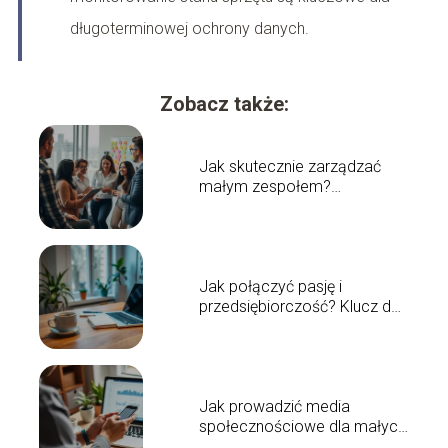
długoterminowej ochrony danych.
Zobacz także:
Jak skutecznie zarządzać
małym zespołem?
Sprawdzone metody i porady
Jak połączyć pasję i
przedsiębiorczość? Klucz do
sukcesu w biznesie
Jak prowadzić media
społecznościowe dla małych
firm? Skuteczny poradnik