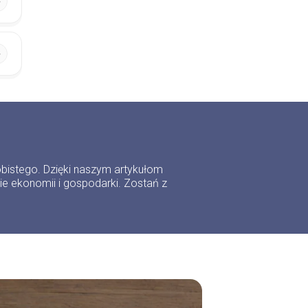
obistego. Dzięki naszym artykułom
nie ekonomii i gospodarki. Zostań z