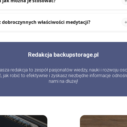
i jak można je stosować?
 z dobroczynnych właściwości medytacji?
Redakcja backupstorage.pl
Nasza redakcja to zespół pasjonatów wiedzy, nauki i rozwoju os
, jak robić to efektywnie i zyskasz niezbędne informacje odnoś
nami na dłużej!