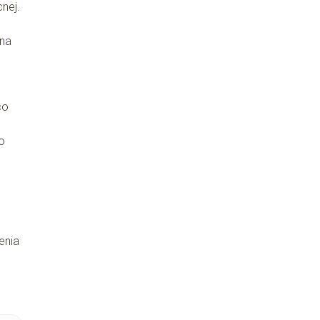
nej.
 na
co
o
enia