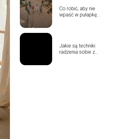
Co robić, aby nie
wpaść w pułapkę
porównań
społecznych?
Jakie są techniki
radzenia sobie z
lękiem przed
wystąpieniami
publicznymi?