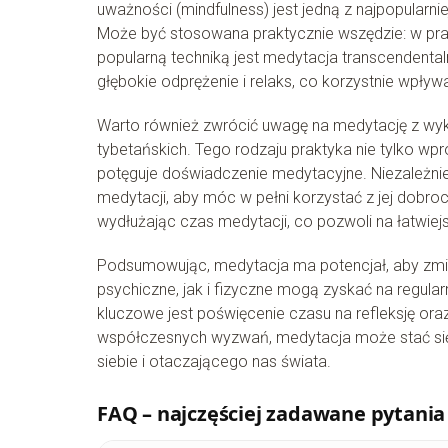
uważności (mindfulness) jest jedną z najpopularnie
Może być stosowana praktycznie wszędzie: w prac
popularną techniką jest medytacja transcendental
głębokie odprężenie i relaks, co korzystnie wpływ
Warto również zwrócić uwagę na medytację z wyk
tybetańskich. Tego rodzaju praktyka nie tylko wp
potęguje doświadczenie medytacyjne. Niezależnie
medytacji, aby móc w pełni korzystać z jej dobro
wydłużając czas medytacji, co pozwoli na łatwiej
Podsumowując, medytacja ma potencjał, aby zmie
psychiczne, jak i fizyczne mogą zyskać na regular
kluczowe jest poświęcenie czasu na refleksję oraz
współczesnych wyzwań, medytacja może stać się n
siebie i otaczającego nas świata.
FAQ – najczęściej zadawane pytania