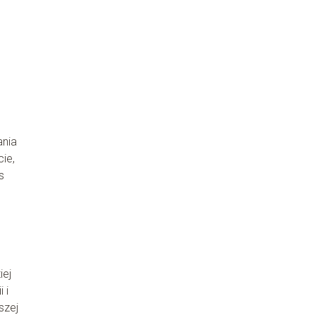
ania
ie,
s
iej
 i
szej