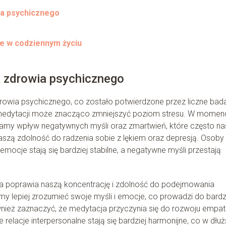
ia psychicznego
ie w codziennym życiu
a zdrowia psychicznego
rowia psychicznego, co zostało potwierdzone przez liczne bad
 medytacji może znacząco zmniejszyć poziom stresu. W momenc
szamy wpływ negatywnych myśli oraz zmartwień, które często na
zą zdolność do radzenia sobie z lękiem oraz depresją. Osoby
mocje stają się bardziej stabilne, a negatywne myśli przestają
tacja poprawia naszą koncentrację i zdolność do podejmowania
emy lepiej zrozumieć swoje myśli i emocje, co prowadzi do bardz
ż zaznaczyć, że medytacja przyczynia się do rozwoju empatii
 relacje interpersonalne stają się bardziej harmonijne, co w dłuż