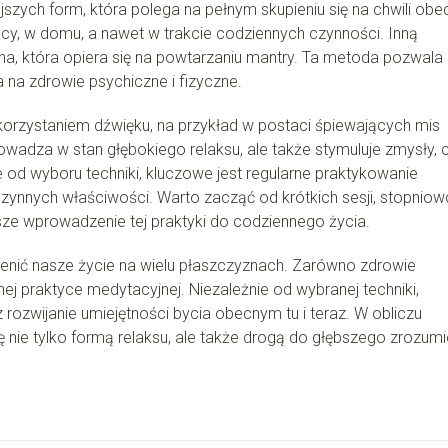
jszych form, która polega na pełnym skupieniu się na chwili obec
y, w domu, a nawet w trakcie codziennych czynności. Inną
na, która opiera się na powtarzaniu mantry. Ta metoda pozwala
a na zdrowie psychiczne i fizyczne.
orzystaniem dźwięku, na przykład w postaci śpiewających mis
rowadza w stan głębokiego relaksu, ale także stymuluje zmysły, 
 od wyboru techniki, kluczowe jest regularne praktykowanie
czynnych właściwości. Warto zacząć od krótkich sesji, stopniow
sze wprowadzenie tej praktyki do codziennego życia.
nić nasze życie na wielu płaszczyznach. Zarówno zdrowie
nej praktyce medytacyjnej. Niezależnie od wybranej techniki,
 rozwijanie umiejętności bycia obecnym tu i teraz. W obliczu
ie tylko formą relaksu, ale także drogą do głębszego zrozumi